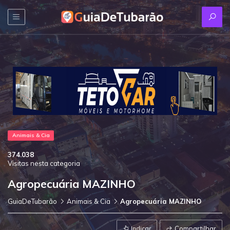
Animais & Cia
374.038
Visitas nesta categoria
Agropecuária MAZINHO
GuiaDeTubarão
Animais & Cia
Agropecuária MAZINHO
Indicar
Compartilhar