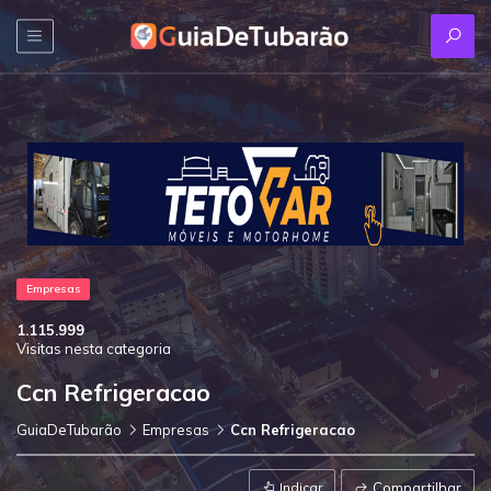
Empresas
1.115.999
Visitas nesta categoria
Ccn Refrigeracao
GuiaDeTubarão
Empresas
Ccn Refrigeracao
Indicar
Compartilhar