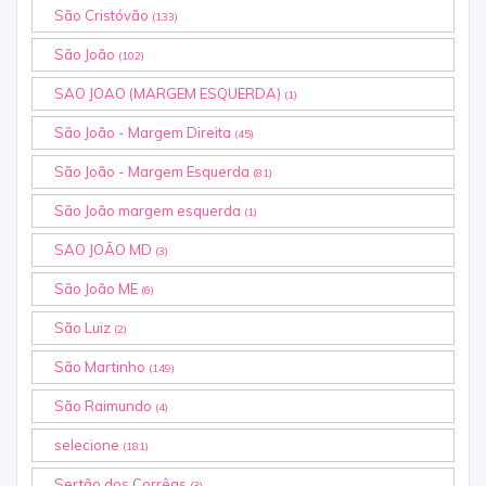
São Cristóvão
(133)
São João
(102)
SAO JOAO (MARGEM ESQUERDA)
(1)
São João - Margem Direita
(45)
São João - Margem Esquerda
(81)
São João margem esquerda
(1)
SAO JOÃO MD
(3)
São João ME
(6)
São Luiz
(2)
São Martinho
(149)
São Raimundo
(4)
selecione
(181)
Sertão dos Corrêas
(3)