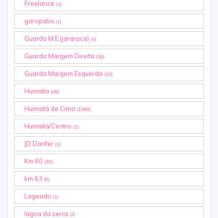
Freelance
(1)
garopaba
(1)
Guarda M.E (jararaca)
(1)
Guarda Margem Direita
(16)
Guarda Margem Esquerda
(23)
Humaita
(36)
Humaitá de Cima
(1068)
Humaitá/Centro
(1)
JD Danfer
(1)
Km 60
(39)
km 63
(6)
Lageado
(1)
lagoa da serra
(2)