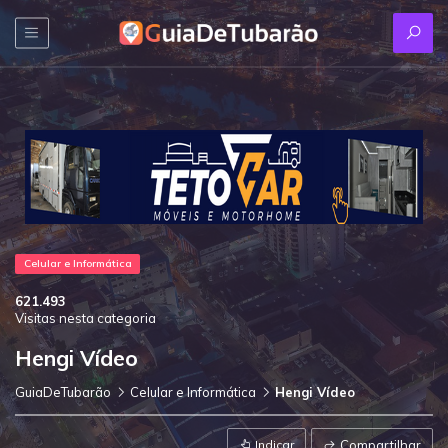
Celular e Informática
621.493
Visitas nesta categoria
Hengi Vídeo
GuiaDeTubarão
Celular e Informática
Hengi Vídeo
Indicar
Compartilhar