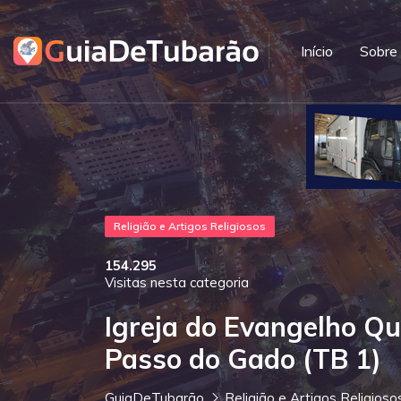
Início
Sobre
Religião e Artigos Religiosos
154.295
Visitas nesta categoria
Igreja do Evangelho Q
Passo do Gado (TB 1)
GuiaDeTubarão
Religião e Artigos Religioso