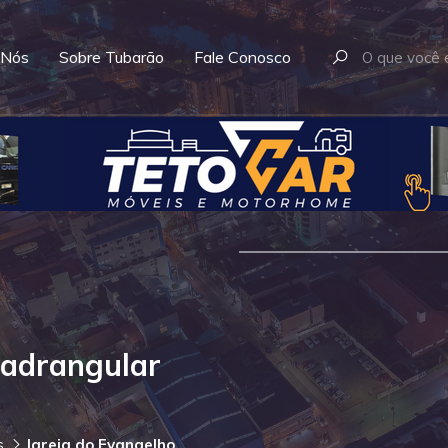
 Nós
Sobre Tubarão
Fale Conosco
uadrangular
s
Igreja do Evangelho