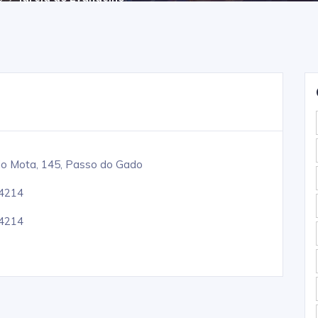
io Mota, 145, Passo do Gado
-4214
-4214