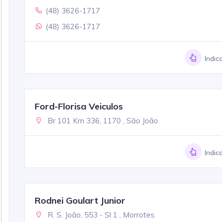
(48) 3626-1717
(48) 3626-1717
Indic
Ford-Florisa Veiculos
Br 101 Km 336, 1170 , São João
Indic
Rodnei Goulart Junior
R. S. João, 553 - Sl 1 , Morrotes