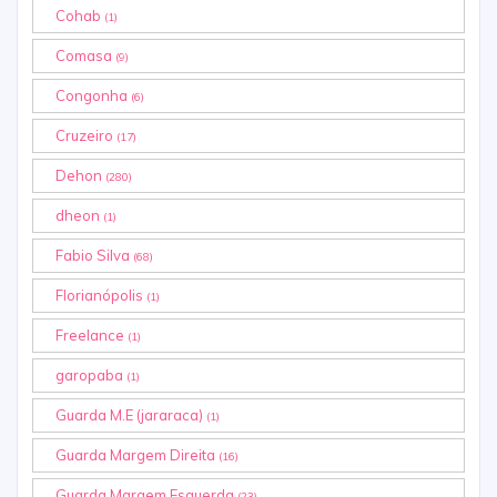
Cohab
(1)
Comasa
(9)
Congonha
(6)
Cruzeiro
(17)
Dehon
(280)
dheon
(1)
Fabio Silva
(68)
Florianópolis
(1)
Freelance
(1)
garopaba
(1)
Guarda M.E (jararaca)
(1)
Guarda Margem Direita
(16)
Guarda Margem Esquerda
(23)