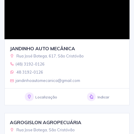
JANDINHO AUTO MECÂNICA
Rua José Botega, 617, São Cristóvão
(48) 3192-0126
48 3192-0126
jandinhoautomecanica@gmail.com
Localização
Indicar
AGROGISLON AGROPECUÁRIA
Rua Jose Botega, São Cristóvão