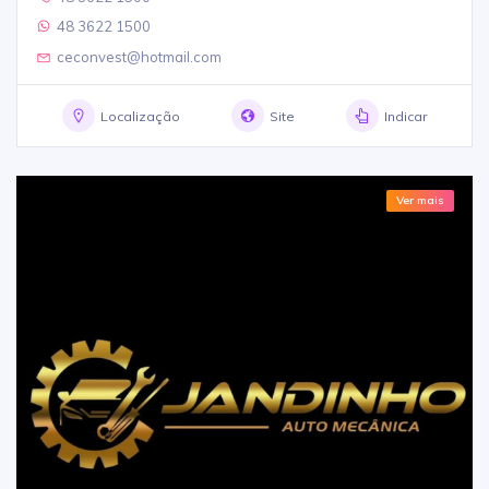
48 3622 1500
ceconvest@hotmail.com
Localização
Site
Indicar
Ver mais