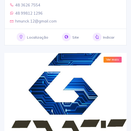
48 3626 7554
48 99812 1296
hmunck.12@gmail.com
Localização
Site
Indicar
Ver mais