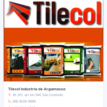
Tilecol Industria de Argamassa
Br 101, s|n, km 344, São Cristóvão
(48) 3628-0848