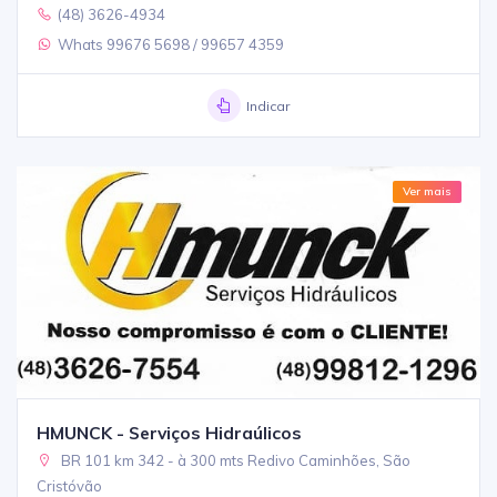
(48) 3626-4934
Whats 99676 5698 / 99657 4359
Indicar
Ver mais
HMUNCK - Serviços Hidraúlicos
BR 101 km 342 - à 300 mts Redivo Caminhões, São
Cristóvão