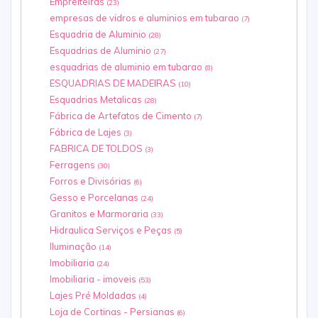
Empreiteiras
(23)
empresas de vidros e aluminios em tubarao
(7)
Esquadria de Aluminio
(28)
Esquadrias de Aluminio
(27)
esquadrias de aluminio em tubarao
(8)
ESQUADRIAS DE MADEIRAS
(10)
Esquadrias Metalicas
(28)
Fábrica de Artefatos de Cimento
(7)
Fábrica de Lajes
(3)
FABRICA DE TOLDOS
(3)
Ferragens
(30)
Forros e Divisórias
(6)
Gesso e Porcelanas
(24)
Granitos e Marmoraria
(33)
Hidraulica Serviços e Peças
(5)
Iluminação
(14)
Imobiliaria
(24)
Imobiliaria - imoveis
(53)
Lajes Pré Moldadas
(4)
Loja de Cortinas - Persianas
(6)