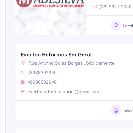
(48) 9921 3046
Loca
Everton Reformas Em Geral
Rua Andrino Sales Borges , São clemente
48988302940
48988302940
evertonreformasoficial@gmail.com
Indic