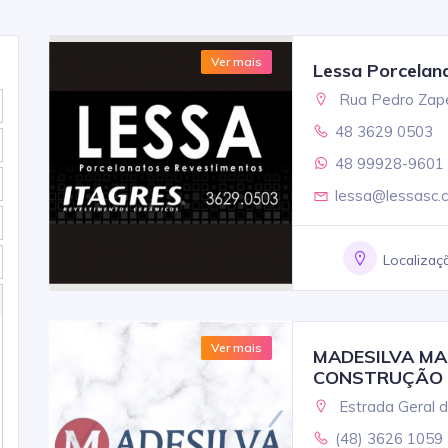
Ver mais
Lessa Porcelan
Rua Pedro Zapel
48 3629 0503
48 99928-9601 
lessa@lessasc.
Localizaç
Ver mais
MADESILVA MAD
CONSTRUÇÃO
Estrada Geral d
(48) 3626 1059