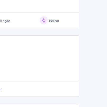
lização
Indicar
ar