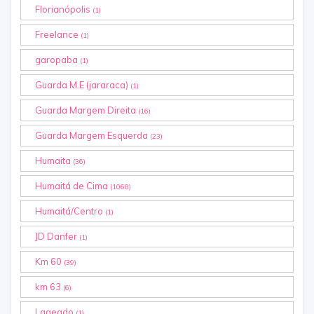
Florianópolis
(1)
Freelance
(1)
garopaba
(1)
Guarda M.E (jararaca)
(1)
Guarda Margem Direita
(16)
Guarda Margem Esquerda
(23)
Humaita
(36)
Humaitá de Cima
(1068)
Humaitá/Centro
(1)
JD Danfer
(1)
Km 60
(39)
km 63
(6)
Lageado
(1)