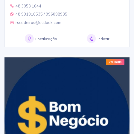
48 3053 1044
48 991910535 / 996098935
rscadeiras@outlook.com
Localização
Indicar
Ver mais