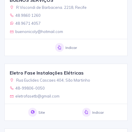
R Viscondi de Barbacena. 2218, Recife
48 9860 1260
48 9671 4057
buenonicoly@hotmail.com
Indicar
Eletro Fase Instalações Elétricas
Rua Euclides Cascaes 404, São Martinho
48-99806-0050
eletrofasetb@gmail.com
Site
Indicar