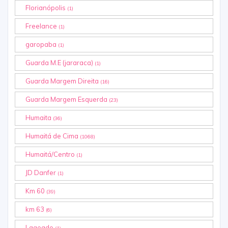
Florianópolis
(1)
Freelance
(1)
garopaba
(1)
Guarda M.E (jararaca)
(1)
Guarda Margem Direita
(16)
Guarda Margem Esquerda
(23)
Humaita
(36)
Humaitá de Cima
(1068)
Humaitá/Centro
(1)
JD Danfer
(1)
Km 60
(39)
km 63
(6)
Lageado