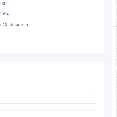
-6354
-6354
ao@hotmail.com