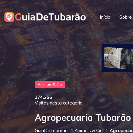
Início
Sobre
Animais & Cia
374.256
Visitas nesta categoria
Agropecuaria Tubarão
GuiaDeTubarão
Animais & Cia
Agropecua