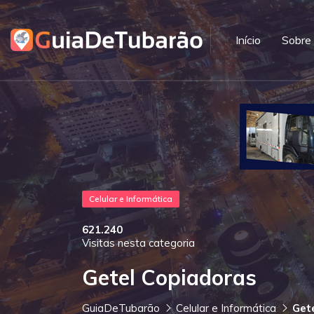
Início
Sobre
Celular e Informática
621.240
Visitas nesta categoria
Getel Copiadoras
GuiaDeTubarão
Celular e Informática
Get