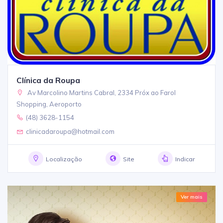
Clínica da Roupa
Av Marcolino Martins Cabral, 2334 Próx ao Farol
Shopping, Aeroporto
(48) 3628-1154
clinicadaroupa@hotmail.com
Localização
Site
Indicar
Ver mais