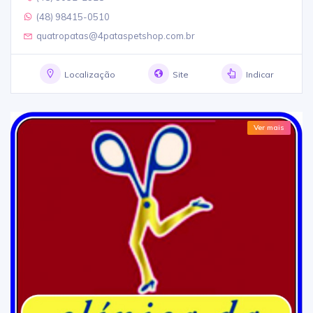
(48) 98415-0510
quatropatas@4pataspetshop.com.br
Localização
Site
Indicar
Ver mais