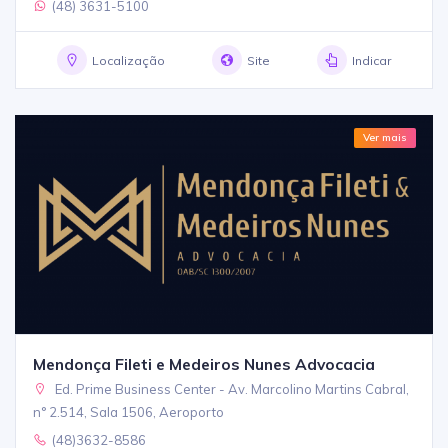
(48) 3631-5100
Localização
Site
Indicar
Ver mais
Mendonça Fileti e Medeiros Nunes Advocacia
Ed. Prime Business Center - Av. Marcolino Martins Cabral,
n° 2.514, Sala 1506, Aeroporto
(48)3632-8586