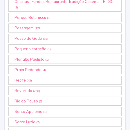
Oficinas- Fundos Restaurante Tradição Caseira -TB -SC
(1)
Parque Boturussu
(1)
Passagem
(179)
Passo do Gado
(88)
Pequeno coração
(1)
Planalto Paulista
(1)
Praia Redonda
(4)
Recife
(43)
Revoredo
(256)
Rio do Pouso
(5)
Santa Apolonia
(1)
Santa Luzia
(7)