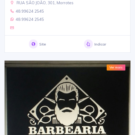
RUA SÃO JOÃO, 301, Morrotes
48 99624 2545
48 99624 2545
Site
Indicar
Ver mais