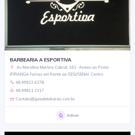
BARBEARIA A ESPORTIVA
Av Marolino Martins Cabral, 161- Anexo ao Posto
IPIRANGA Furnas em frente ao SESI/SENAI, Centro
48 99922 6378
48 99811 2317
Contato@guiadetubarao.com.br
Indicar