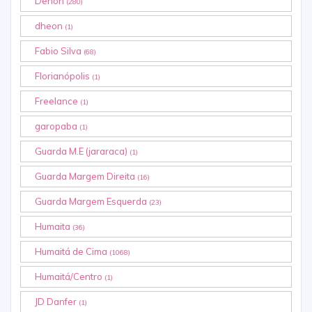
Dehon
(280)
dheon
(1)
Fabio Silva
(68)
Florianópolis
(1)
Freelance
(1)
garopaba
(1)
Guarda M.E (jararaca)
(1)
Guarda Margem Direita
(16)
Guarda Margem Esquerda
(23)
Humaita
(36)
Humaitá de Cima
(1068)
Humaitá/Centro
(1)
JD Danfer
(1)