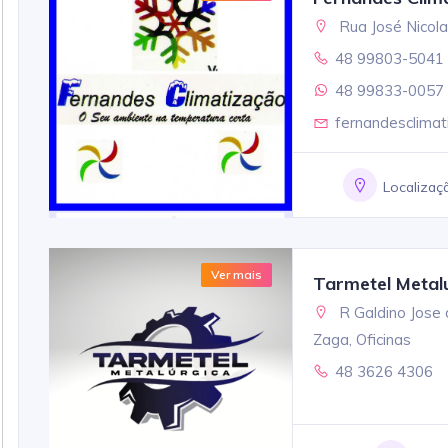
Rua José Nicola
48 99803-5041
48 99833-0057
fernandesclima
Localizaç
Ver mais
Tarmetel Metal
R Galdino Jose
Zaga, Oficinas
48 3626 4306