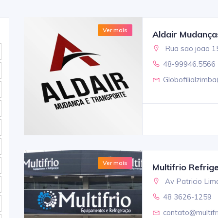
Ver mais
Aldair Mudança
Rua sao joao 1
48-99946.5566
Globofilialzimb
Ver mais
Multifrio Refri
Av Patricio Lim
48 3626-1259
contato@multifr