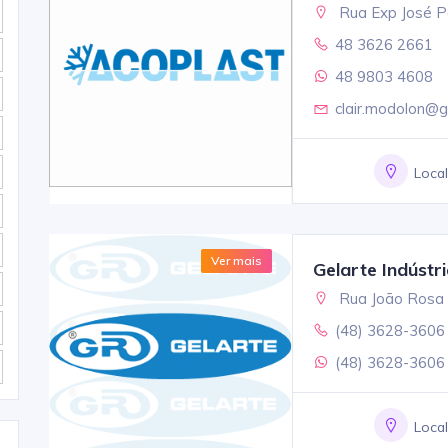
Rua Exp José Pe
48 3626 2661
48 9803 4608
clair.modolon@g
Loca
Ver mais
Gelarte Indústr
Rua João Rosa O
(48) 3628-3606
(48) 3628-3606
Loca