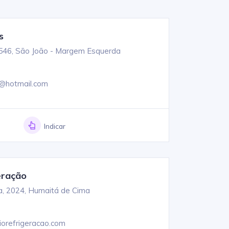
s
546, São João - Margem Esquerda
a@hotmail.com
Indicar
geração
a, 2024, Humaitá de Cima
iorefrigeracao.com