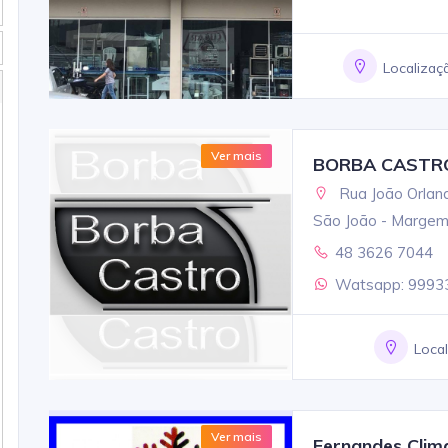
Localizaç
Ver mais
BORBA CASTRO 
Rua João Orlandi
São João - Margem
48 3626 7044
Watsapp: 9993
Loca
Ver mais
Fernandes Clim