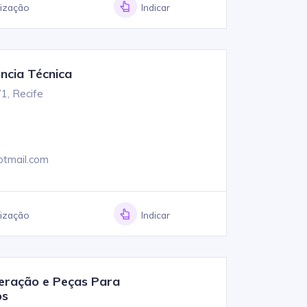
lização
Indicar
ência Técnica
1, Recife
2
otmail.com
lização
Indicar
geração e Peças Para
os