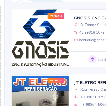
Ver mais
GNOSIS CNC E
R. Tomaz Souza 
48 99818 1079
henrique@gnosi
Loca
Ver mais
JT ELETRO RE
Rua Teresa Cris
(48)99621-929
(48)99864-506