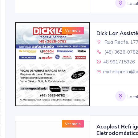
Loca
Ver mais
Dick Lar Assist
Rua Recife, 177
(48) 3626-078
48 991715926
michellipreta@h
Loca
Ver mais
Acoplast Refri
Eletrodoméstic