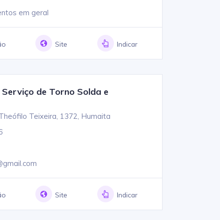
entos em geral
ão
Site
Indicar
erviço de Torno Solda e
heófilo Teixeira, 1372, Humaita
6
@gmail.com
ão
Site
Indicar