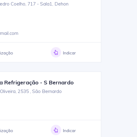
dro Coelho, 717 - Sala1, Dehon
mail.com
lização
Indicar
ia Refrigeração - S Bernardo
liveira, 2535 , São Bernardo
lização
Indicar