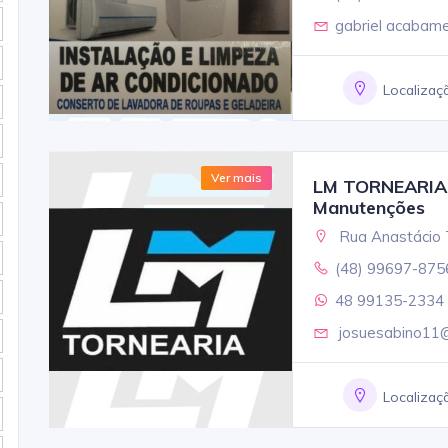
gabriel acabam
Localizaç
Ver mais
LM TORNEARIA S
Manutenções
Rua Anastácio T
(48) 99697-875
48 99135-2334
josuesabino11
Localizaç