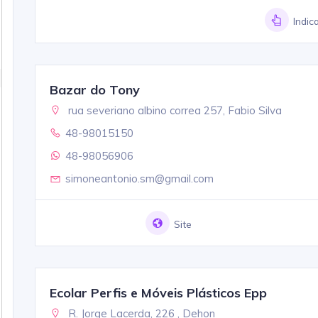
Indic
Bazar do Tony
rua severiano albino correa 257, Fabio Silva
48-98015150
48-98056906
simoneantonio.sm@gmail.com
Site
Ecolar Perfis e Móveis Plásticos Epp
R. Jorge Lacerda, 226 , Dehon