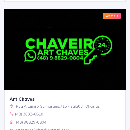
Ver mais
Art Chaves
Rua Altamiro Guimaraes,715 - sala03 , Oficinas
(48) 3632-6810
(48) 98829-0804
artchaves24hrs@hotmail.com