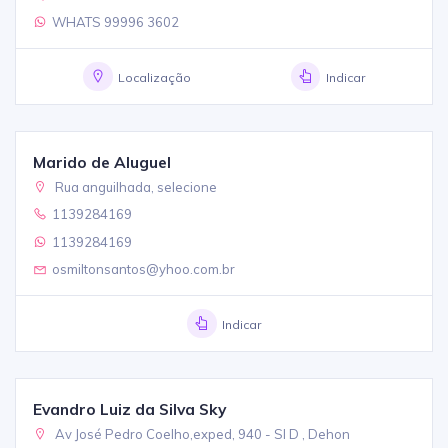
WHATS 99996 3602
Localização
Indicar
Marido de Aluguel
Rua anguilhada, selecione
1139284169
1139284169
osmiltonsantos@yhoo.com.br
Indicar
Evandro Luiz da Silva Sky
Av José Pedro Coelho,exped, 940 - Sl D , Dehon