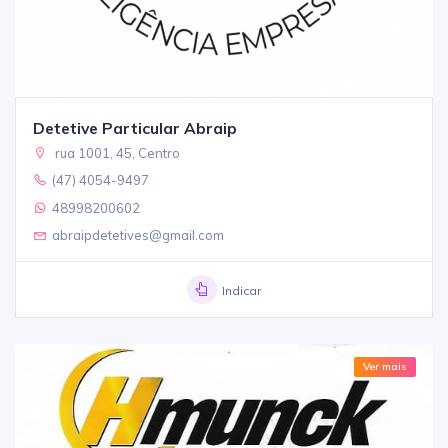
Detetive Particular Abraip
rua 1001, 45, Centro
(47) 4054-9497
48998200602
abraipdetetives@gmail.com
Indicar
Ver mais