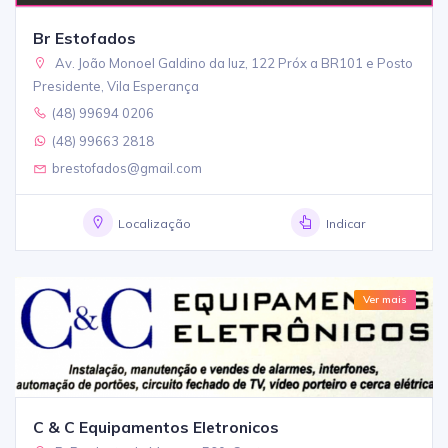
Br Estofados
Av. João Monoel Galdino da luz, 122 Próx a BR101 e Posto
Presidente, Vila Esperança
(48) 99694 0206
(48) 99663 2818
brestofados@gmail.com
Localização
Indicar
Ver mais
C & C Equipamentos Eletronicos