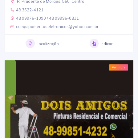
R: Prudente de Moraes, 560, Centro
48 3622-4121
48 99976-1390 / 48 99996-0831
ccequipamentoseletronicos@yahoo.com.br
Localização
Indicar
Ver mais