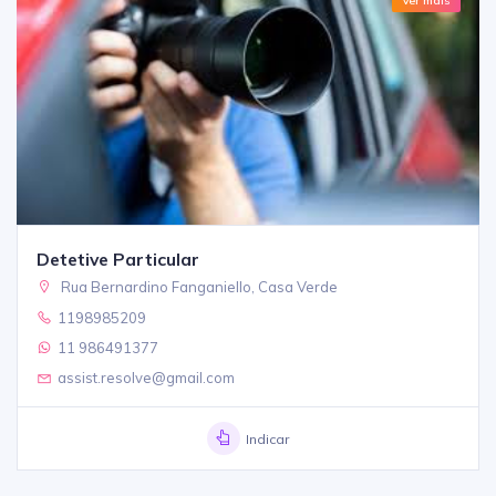
Ver mais
Detetive Particular
Rua Bernardino Fanganiello, Casa Verde
1198985209
11 986491377
assist.resolve@gmail.com
Indicar