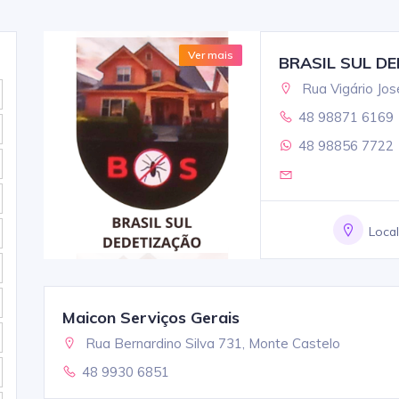
Ver mais
BRASIL SUL D
Rua Vigário Jos
48 98871 6169
48 98856 7722
Loca
Maicon Serviços Gerais
Rua Bernardino Silva 731, Monte Castelo
48 9930 6851