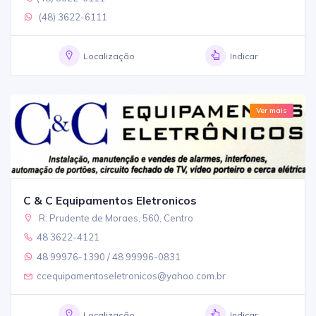
(48) 3622-6111
Localização
Indicar
Ver mais
C & C Equipamentos Eletronicos
R: Prudente de Moraes, 560, Centro
48 3622-4121
48 99976-1390 / 48 99996-0831
ccequipamentoseletronicos@yahoo.com.br
Localização
Indicar